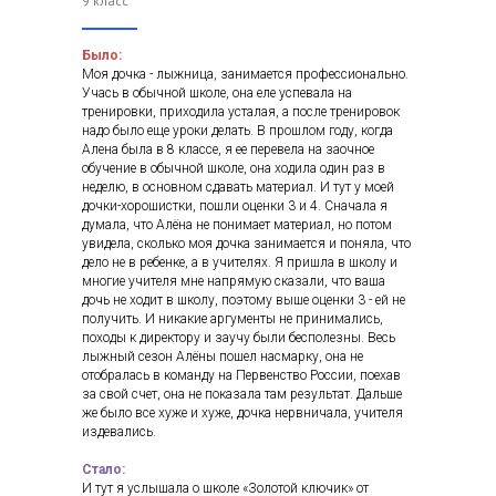
9 класс
Было:
Моя дочка - лыжница, занимается профессионально.
Учась в обычной школе, она еле успевала на
тренировки, приходила усталая, а после тренировок
надо было еще уроки делать. В прошлом году, когда
Алена была в 8 классе, я ее перевела на заочное
обучение в обычной школе, она ходила один раз в
неделю, в основном сдавать материал. И тут у моей
дочки-хорошистки, пошли оценки 3 и 4. Сначала я
думала, что Алёна не понимает материал, но потом
увидела, сколько моя дочка занимается и поняла, что
дело не в ребенке, а в учителях. Я пришла в школу и
многие учителя мне напрямую сказали, что ваша
дочь не ходит в школу, поэтому выше оценки 3 - ей не
получить. И никакие аргументы не принимались,
походы к директору и заучу были бесполезны. Весь
лыжный сезон Алёны пошел насмарку, она не
отобралась в команду на Первенство России, поехав
за свой счет, она не показала там результат. Дальше
же было все хуже и хуже, дочка нервничала, учителя
издевались.
Стало:
И тут я услышала о школе «Золотой ключик» от