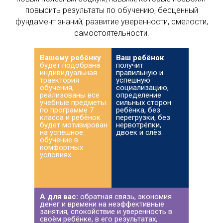
повысить результаты по обучению, бесценный
фундамент знаний, развитие уверенности, смелости,
самостоятельности.
Вашему ребёнку
Ваш ребёнок
будет подобрана
получит
индивидуальная
правильную и
траектория
успешную
обучения,
социализацию,
реализованы все
определение
учебные предметы
сильных сторон
по программе 7
ребёнка, без
класса и ребёнок
перегрузки, без
будет мотивирован
нервотрёпки,
на успешное
двоек и слёз.
обучение в
комфортных
условиях.
А для вас:
обратная связь, экономия
денег и времени на неэффективные
занятия, спокойствие и уверенность в
своём ребёнке, в его результатах,