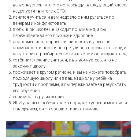
вы волнуетесь, что его не переведут в следующий класс,
не допустят в итоге к ОГЭ;
ленится учиться и вам надоело с ним ругаться по
вечерам и конфликтовать;
в обычной школе не находит понимания, а вы
переживаете за его психику и здоровье;
спортсмен или творческая личность и у него нет
возможности постоянно регулярно посещать школу, и
вы устали от разбирательств в школе и оправдываться;
«отбили» желание учиться, а вы волнуетесь, что не
закончит школу;
проживает в другом регионе, и вы не можете подобрать
подходящую школу или в вашей школе у ребёнка
трудности и проблемы, а вы переживаете за результаты
его обучения;
если много других «если»...
ИЛИ у вашего ребёнка всё в порядке с успеваемостью и
поведением, он – хорошист или отличник,