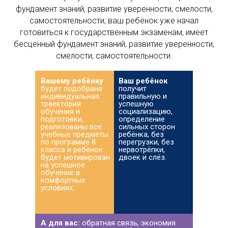
фундамент знаний, развитие уверенности, смелости,
самостоятельности; ваш ребёнок уже начал
готовиться к государственным экзаменам, имеет
бесценный фундамент знаний, развитие уверенности,
смелости, самостоятельности.
Вашему ребёнку
Ваш ребёнок
будет подобрана
получит
индивидуальная
правильную и
траектория
успешную
обучения и
социализацию,
подготовки,
определение
реализованы все
сильных сторон
учебные предметы
ребёнка, без
по программе 8
перегрузки, без
класса и ребёнок
нервотрёпки,
будет мотивирован
двоек и слёз.
на успешное
обучение в
комфортных
условиях.
А для вас:
обратная связь, экономия