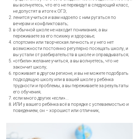
вы волнуетесь, что его не переведут в следующий класс,
не допустят в итоге к ОГЭ;
ленится учиться и вам надоело с ним ругаться по
вечерам и конфликтовать;
в обычной школе не находит понимания, а вы
переживаете за его психику и здоровье;
спортсмен или творческая личность и у него нет
возможности постоянно регулярно посещать школу, и
вы устали от разбирательств в школе и оправдываться;
«отбили» желание учиться, а вы волнуетесь, что не
закончит школу;
проживает в другом регионе, и вы не можете подобрать
подходящую школу или в вашей школе у ребёнка
трудности и проблемы, а вы переживаете за результаты
его обучения;
если много других «если»….
ИЛИ у вашего ребёнка всё в порядке с успеваемостью и
поведением, он – хорошист или отличник,