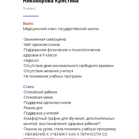
Никонорова Кристина
9 класс
Было:
Медицинский класс государственной школы.
-Заниженная самооценка
-Хейт одноклассников
-Подорванное физическое и психологическое
здоровье в 9 классе
-Недосып
-Отсутствие даже минимального свободного времени
-Отсутствие желания учиться
-Не понимание учебных программ
Стало:
-Cпокойный ребенок
-Спокойная мама
-Поддержка одноклассников
-Режим дня
-Поддержка учителей
-Комфортный график для обучения, дополнительных
занятий, восстановления здоровья ребенка!!!
-Тишина на уроке, стала понимать учебную программу
- УВАЖЕНИЕ К УЧЕНИКУ КАК К ЛИЧНОСТИ СО