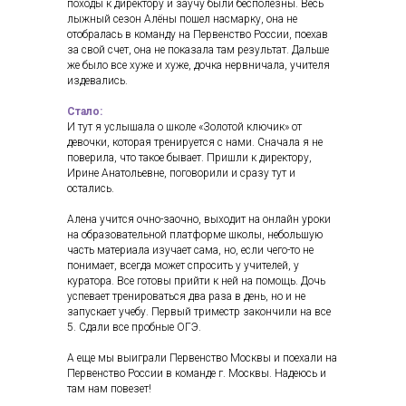
походы к директору и заучу были бесполезны. Весь
лыжный сезон Алёны пошел насмарку, она не
отобралась в команду на Первенство России, поехав
за свой счет, она не показала там результат. Дальше
же было все хуже и хуже, дочка нервничала, учителя
издевались.
Стало:
И тут я услышала о школе «Золотой ключик» от
девочки, которая тренируется с нами. Сначала я не
поверила, что такое бывает. Пришли к директору,
Ирине Анатольевне, поговорили и сразу тут и
остались.
Алена учится очно-заочно, выходит на онлайн уроки
на образовательной платформе школы, небольшую
часть материала изучает сама, но, если чего-то не
понимает, всегда может спросить у учителей, у
куратора. Все готовы прийти к ней на помощь. Дочь
успевает тренироваться два раза в день, но и не
запускает учебу. Первый триместр закончили на все
5. Сдали все пробные ОГЭ.
А еще мы выиграли Первенство Москвы и поехали на
Первенство России в команде г. Москвы. Надеюсь и
там нам повезет!